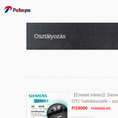
Osztályozás
【Eredeti hiteles】Sie
OTC hallókészülék – szin
újratölthető, adaptív CIC,
Ft18000
Ft36000.00