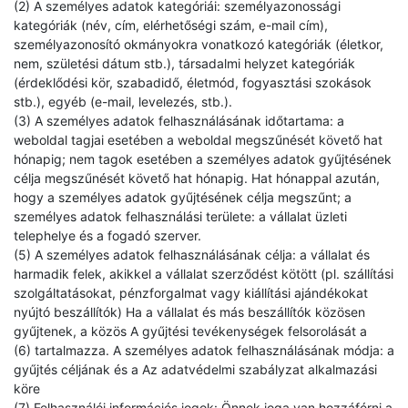
(2) A személyes adatok kategóriái: személyazonossági
kategóriák (név, cím, elérhetőségi szám, e-mail cím),
személyazonosító okmányokra vonatkozó kategóriák (életkor,
nem, születési dátum stb.), társadalmi helyzet kategóriák
(érdeklődési kör, szabadidő, életmód, fogyasztási szokások
stb.), egyéb (e-mail, levelezés, stb.).
(3) A személyes adatok felhasználásának időtartama: a
weboldal tagjai esetében a weboldal megszűnését követő hat
hónapig; nem tagok esetében a személyes adatok gyűjtésének
célja megszűnését követő hat hónapig. Hat hónappal azután,
hogy a személyes adatok gyűjtésének célja megszűnt; a
személyes adatok felhasználási területe: a vállalat üzleti
telephelye és a fogadó szerver.
(5) A személyes adatok felhasználásának célja: a vállalat és
harmadik felek, akikkel a vállalat szerződést kötött (pl. szállítási
szolgáltatásokat, pénzforgalmat vagy kiállítási ajándékokat
nyújtó beszállítók) Ha a vállalat és más beszállítók közösen
gyűjtenek, a közös A gyűjtési tevékenységek felsorolását a
(6) tartalmazza. A személyes adatok felhasználásának módja: a
gyűjtés céljának és a Az adatvédelmi szabályzat alkalmazási
köre
(7) Felhasználói információs jogok: Önnek joga van hozzáférni a