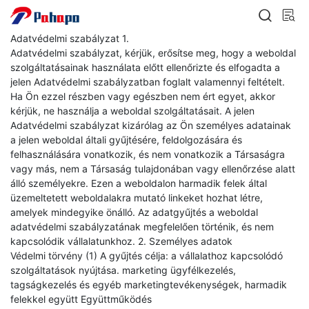
Adatvédelmi szabályzat 1.
Adatvédelmi szabályzat, kérjük, erősítse meg, hogy a weboldal
szolgáltatásainak használata előtt ellenőrizte és elfogadta a
jelen Adatvédelmi szabályzatban foglalt valamennyi feltételt.
Ha Ön ezzel részben vagy egészben nem ért egyet, akkor
kérjük, ne használja a weboldal szolgáltatásait. A jelen
Adatvédelmi szabályzat kizárólag az Ön személyes adatainak
a jelen weboldal általi gyűjtésére, feldolgozására és
felhasználására vonatkozik, és nem vonatkozik a Társaságra
vagy más, nem a Társaság tulajdonában vagy ellenőrzése alatt
álló személyekre. Ezen a weboldalon harmadik felek által
üzemeltetett weboldalakra mutató linkeket hozhat létre,
amelyek mindegyike önálló. Az adatgyűjtés a weboldal
adatvédelmi szabályzatának megfelelően történik, és nem
kapcsolódik vállalatunkhoz. 2. Személyes adatok
Védelmi törvény (1) A gyűjtés célja: a vállalathoz kapcsolódó
szolgáltatások nyújtása. marketing ügyfélkezelés,
tagságkezelés és egyéb marketingtevékenységek, harmadik
felekkel együtt Együttműködés