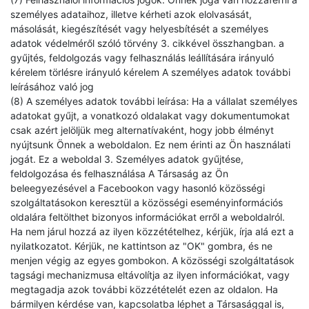
személyes adataihoz, illetve kérheti azok elolvasását,
másolását, kiegészítését vagy helyesbítését a személyes
adatok védelméről szóló törvény 3. cikkével összhangban. a
gyűjtés, feldolgozás vagy felhasználás leállítására irányuló
kérelem törlésre irányuló kérelem A személyes adatok további
leírásához való jog
(8) A személyes adatok további leírása: Ha a vállalat személyes
adatokat gyűjt, a vonatkozó oldalakat vagy dokumentumokat
csak azért jelöljük meg alternatívaként, hogy jobb élményt
nyújtsunk Önnek a weboldalon. Ez nem érinti az Ön használati
jogát. Ez a weboldal 3. Személyes adatok gyűjtése,
feldolgozása és felhasználása A Társaság az Ön
beleegyezésével a Facebookon vagy hasonló közösségi
szolgáltatásokon keresztül a közösségi eseményinformációs
oldalára feltölthet bizonyos információkat erről a weboldalról.
Ha nem járul hozzá az ilyen közzétételhez, kérjük, írja alá ezt a
nyilatkozatot. Kérjük, ne kattintson az "OK" gombra, és ne
menjen végig az egyes gombokon. A közösségi szolgáltatások
tagsági mechanizmusa eltávolítja az ilyen információkat, vagy
megtagadja azok további közzétételét ezen az oldalon. Ha
bármilyen kérdése van, kapcsolatba léphet a Társasággal is,