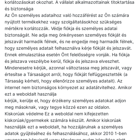
korlátozásokat okozhat. A vállalat alkalmazottainak titoktartása
és biztonsága
Az Ön személyes adataihoz való hozzáférést az Ön számára
nyújtott termékekhez vagy szolgáltatásokhoz szükséges
mértékre korlátozzák. Védje fiókja és személyes adatai
biztonságát. Ne adja meg önkényesen személyes fiókját és
jelszavát harmadik félnek, és ne engedje meg harmadik félnek,
hogy személyes adatait felhasználva kérje fiókját és jelszavát.
Ennek elmulasztása esetén Önt felelősségre vonják. Ha fiókja
és jelszava veszélybe kerül, fiókja és jelszava elveszhet.
Mindenesetre kérjük, azonnal változtassa meg jelszavát, vagy
értesítse a Társaságot arról, hogy fiókját felfüggesztették (a
Társaság kérheti, hogy ellenőrizze személyes adatait). Az
internet nem biztonságos környezet az adatátvitelhez. Amikor
ezt a weboldalt használja
kérjük, kerülje el, hogy érzékeny személyes adatokat adjon
meg másoknak, vagy tegye közzé ezen az oldalon.
Kiskorúak védelme Ez a weboldal nem kifejezetten
kiskorúak/gyermekek számára készült. Amikor kiskorúak
használják ezt a weboldalt, ha hozzájárulnak a személyes
adatok gyűjtéséhez és felhasználásához, akkor 2010 1-ben
ugyanazon képviselő vagy törvényes gyám irányítása alatt